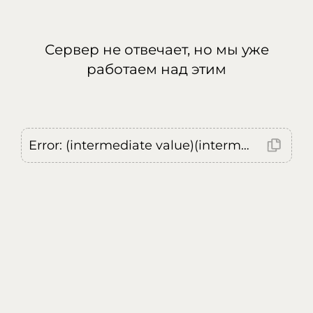
Сервер не отвечает, но мы уже
работаем над этим
Error: (intermediate value)(intermediate value)(intermediate value).replaceAll is not a function