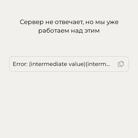
Сервер не отвечает, но мы уже
работаем над этим
Error: (intermediate value)(intermediate value)(intermediate value).replaceAll is not a function