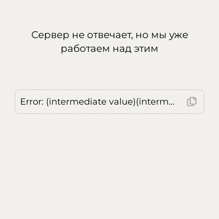
Сервер не отвечает, но мы уже
работаем над этим
Error: (intermediate value)(intermediate value)(intermediate value).replaceAll is not a function