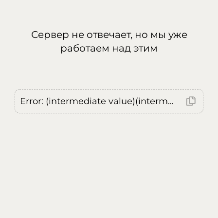
Сервер не отвечает, но мы уже
работаем над этим
Error: (intermediate value)(intermediate value)(intermediate value).replaceAll is not a function