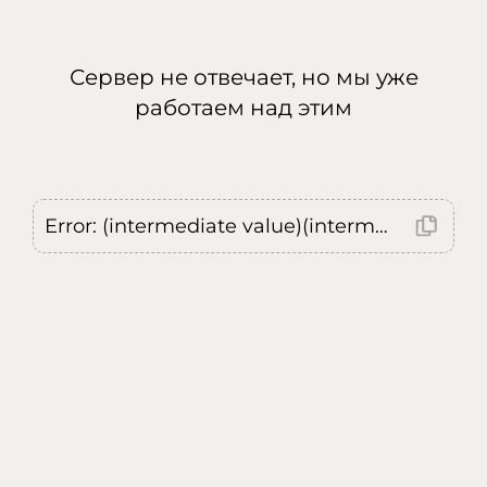
Сервер не отвечает, но мы уже
работаем над этим
Error: (intermediate value)(intermediate value)(intermediate value).replaceAll is not a function